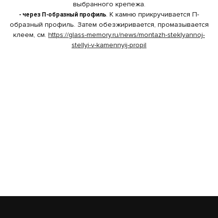
выбранного крепежа.
- через П-образный профиль
. К камню прикручивается П-
образный профиль. Затем обезжиривается, промазывается
клеем, см.
https://glass-memory.ru/news/montazh-steklyannoj-
stellyi-v-kamennyij-propil