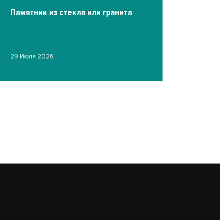
Памятник из стекла или гранита
Фото на ст
29 Июля 2026
гравировк
19 Июля 2026