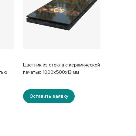
Цветник из стекла с керамической
Реставраци
тью
печатью 1000x500x13 мм
стекла 100
Оставить заявку
Оставит